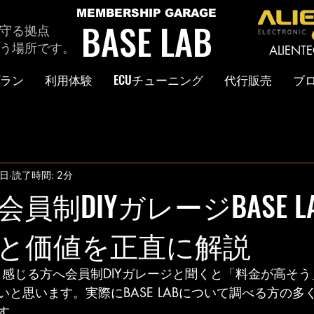
MEMBERSHIP GARAGE
BASE LAB
守る拠点
う場所です。
ALIEN
ラン
利用体験
ECUチューニング
代行販売
ブ
9日
読了時間: 2分
員制DIYガレージBASE L
と価値を正直に解説
い？と感じる方へ会員制DIYガレージと聞くと「料金が高そ
と思います。実際にBASE LABについて調べる方の多
す。