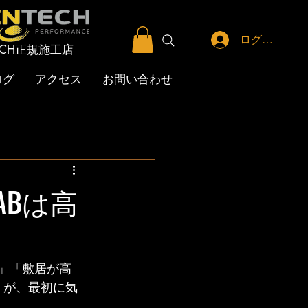
ログイン
TECH正規施工店
ログ
アクセス
お問い合わせ
ABは高
う」「敷居が高
くが、最初に気