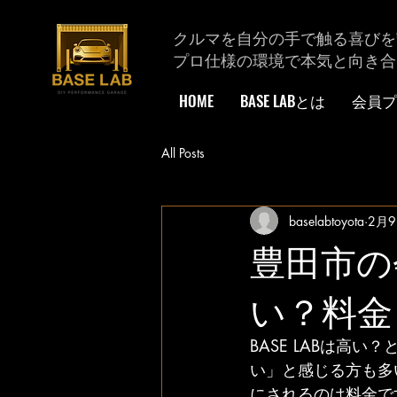
クルマを自分の手で触る喜びを
プロ仕様の環境で本気と向き合
HOME
BASE LABとは
会員プ
All Posts
baselabtoyota
2月
豊田市の会
い？料金
BASE LABは高
い」と感じる方も多い
にされるのは料金で