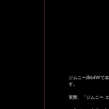
ジムニーJB64Wで
エ
す。
実際、「ジムニー 