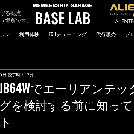
MEMBERSHIP GARAGE
BASE LAB
守る拠点
う場所です。
ALIEN
ラン
利用体験
ECUチューニング
代行販売
ブ
5日
読了時間: 2分
JB64Wでエーリアンテック
グを検討する前に知って
ト