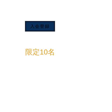
BASE LABの基本となるプランで
す。
入会登録
​限定10名
プレミアム会員
15,000円
月15時間利用