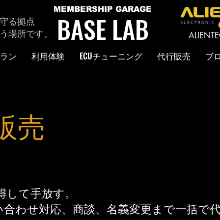
MEMBERSHIP GARAGE
BASE LAB
守る拠点
う場所です。
ALIEN
ラン
利用体験
ECUチューニング
代行販売
ブ
販売
得して手放す。
から問い合わせ対応、商談、名義変更まで一括で