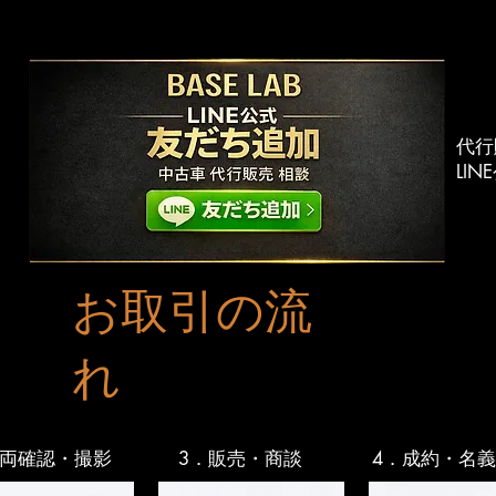
​代
LI
​お取引の流
れ
車両確認・撮影
3．販売・商談
4．成約・名